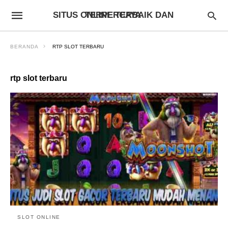
SITUS ONLINE TERBAIK DAN TERPERCAYA
BERANDA
RTP SLOT TERBARU
rtp slot terbaru
SLOT ONLINE