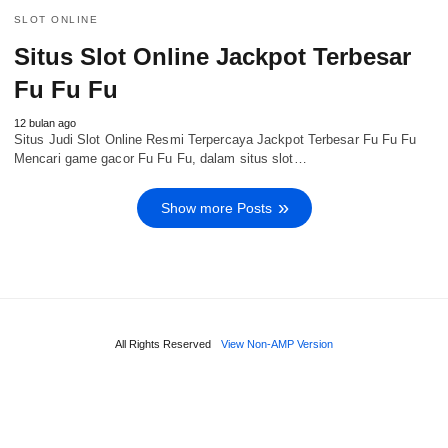
SLOT ONLINE
Situs Slot Online Jackpot Terbesar
Fu Fu Fu
12 bulan ago
Situs Judi Slot Online Resmi Terpercaya Jackpot Terbesar Fu Fu Fu
Mencari game gacor Fu Fu Fu, dalam situs slot…
Show more Posts
All Rights Reserved
View Non-AMP Version