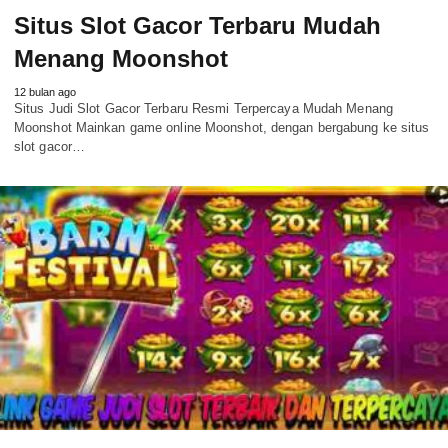
Situs Slot Gacor Terbaru Mudah
Menang Moonshot
12 bulan ago
Situs Judi Slot Gacor Terbaru Resmi Terpercaya Mudah Menang
Moonshot Mainkan game online Moonshot, dengan bergabung ke situs
slot gacor…