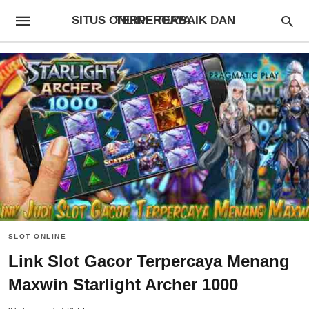
SITUS ONLINE TERBAIK DAN TERPERCAYA
SLOT ONLINE
Link Slot Gacor Terpercaya Menang
Maxwin Starlight Archer 1000