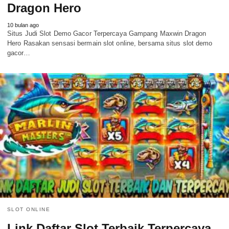
Dragon Hero
10 bulan ago
Situs Judi Slot Demo Gacor Terpercaya Gampang Maxwin Dragon
Hero Rasakan sensasi bermain slot online, bersama situs slot demo
gacor…
SLOT ONLINE
Link Daftar Slot Terbaik Terpercaya