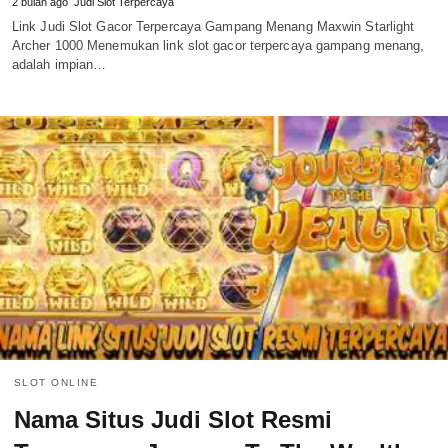
2 bulan ago
Judi Slot Terpercaya
Link Judi Slot Gacor Terpercaya Gampang Menang Maxwin Starlight
Archer 1000 Menemukan link slot gacor terpercaya gampang menang,
adalah impian…
SLOT ONLINE
Nama Situs Judi Slot Resmi