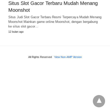
Situs Slot Gacor Terbaru Mudah Menang
Moonshot
Situs Judi Slot Gacor Terbaru Resmi Terpercaya Mudah Menang
Moonshot Mainkan game online Moonshot, dengan bergabung
ke situs slot gacor…
12 bulan ago
All Rights Reserved
View Non-AMP Version