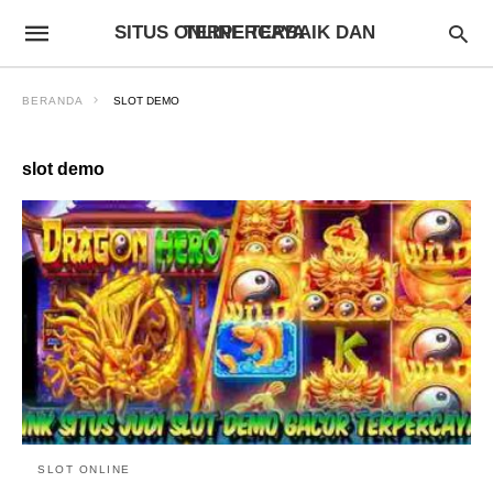
SITUS ONLINE TERBAIK DAN TERPERCAYA
BERANDA
SLOT DEMO
slot demo
SLOT ONLINE